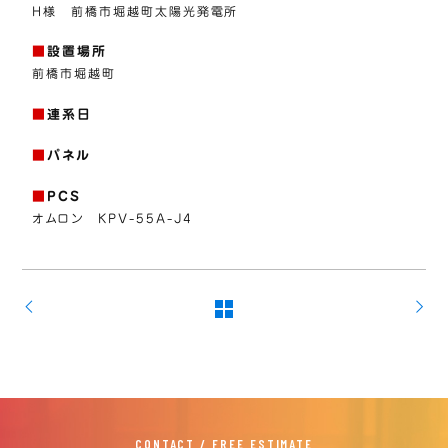
H様 前橋市堀越町太陽光発電所
■
設置場所
前橋市堀越町
■
連系日
■
パネル
■
PCS
オムロン KPV-55A-J4
CONTACT / FREE ESTIMATE